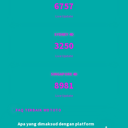
6757
Live Update
SYDNEY 4D
3250
Live Update
SINGAPORE 4D
8981
Live Update
FAQ TERBAIK WDTOTO
Apa yang dimaksud dengan platform