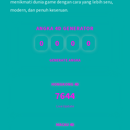
menikmati dunia game dengan cara yang lebih seru,
modern, dan penuh keseruan.
ANGKA 4D GENERATOR
0
0
0
0
GENERATE ANGKA
HONGKONG 4D
7644
Live Update
MACAU 4D